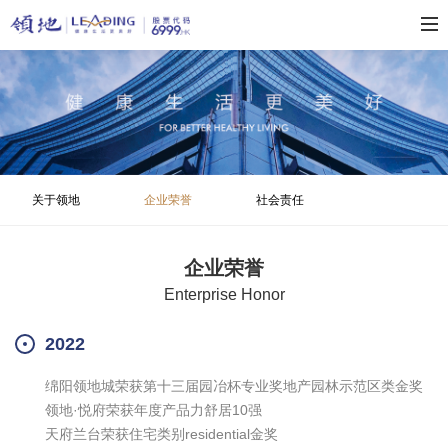
关于领地
企业荣誉
社会责任
企业荣誉
Enterprise Honor
2022
绵阳领地城荣获第十三届园冶杯专业奖地产园林示范区类金奖
领地·悦府荣获年度产品力舒居10强
天府兰台荣获住宅类别residential金奖